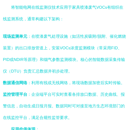
将智能电网在线监测仪技术应用于家具喷漆废气VOCs有组织在
线监测系统，通常构建以下架构：
现场监测单元
：在喷漆废气处理设施（如活性炭吸附/脱附、催化燃烧
装置）的出口排放管道上，安装VOCs浓度监测模块（常采用FID、
PID或NDIR等原理）和烟气参数监测模块。核心的智能数据采集传输
仪（DTU）负责汇总数据并初步处理。
数据通信网络
：利用有线或无线网络，将现场数据加密后实时传输。
监控管理平台
：企业端平台可实时查看各排放口数据、历史曲线、报
警信息，自动生成日报月报。数据同时可对接至地方生态环境部门的
在线监控平台，满足合规性监管要求。
应用价值体现
：