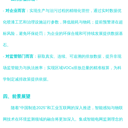
-
对企业而言
：实现生产与治污过程的精细化管控，通过实时数据优
化喷漆工艺和治理设施运行参数，降低能耗与物耗；提前预警潜在超
标风险，避免环保处罚；为企业的环保合规和可持续发展提供数据基
石。
-
对监管部门而言
：获取真实、连续、可追溯的排放数据，提升非现
场监管能力与执法效率；实现区域VOCs排放总量的精准核算，为科
学制定减排政策提供依据。
四、前景展望
随着“中国制造2025”和工业互联网的深入推进，智能感知与物联
网技术在环境监测领域的融合将更加深入。集成智能电网监测理念的