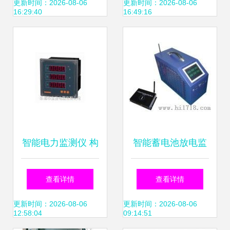
布式配网 差动保护
仪与智能电网的未
更新时间：2026-08-06
更新时间：2026-08-06
16:29:40
16:49:16
外场测试验证
来蓝图
智能电力监测仪 构
智能蓄电池放电监
建智能电网的在线
测仪与智能电网在
查看详情
查看详情
监测利器
线监测仪 为能源中
更新时间：2026-08-06
更新时间：2026-08-06
12:58:04
09:14:51