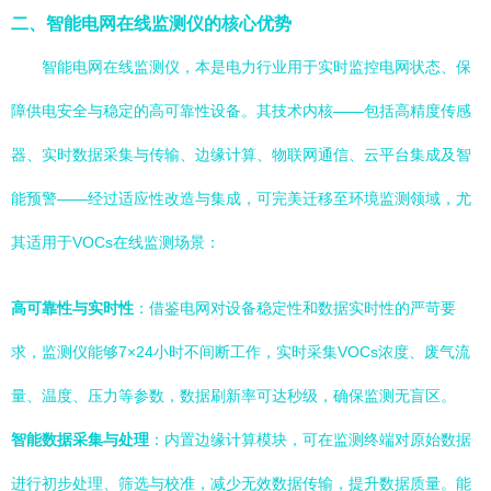
二、智能电网在线监测仪的核心优势
智能电网在线监测仪，本是电力行业用于实时监控电网状态、保
障供电安全与稳定的高可靠性设备。其技术内核——包括高精度传感
器、实时数据采集与传输、边缘计算、物联网通信、云平台集成及智
能预警——经过适应性改造与集成，可完美迁移至环境监测领域，尤
其适用于VOCs在线监测场景：
高可靠性与实时性
：借鉴电网对设备稳定性和数据实时性的严苛要
求，监测仪能够7×24小时不间断工作，实时采集VOCs浓度、废气流
量、温度、压力等参数，数据刷新率可达秒级，确保监测无盲区。
智能数据采集与处理
：内置边缘计算模块，可在监测终端对原始数据
进行初步处理、筛选与校准，减少无效数据传输，提升数据质量。能