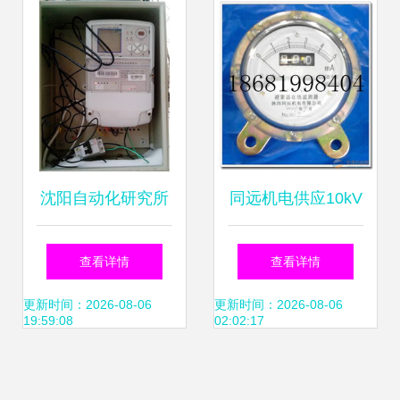
枢注入安全保障
沈阳自动化研究所
同远机电供应10kV
智能电网示范工程
保护器用IM型智能
查看详情
查看详情
落地 成功部署在线
监测仪 赋能智能电
更新时间：2026-08-06
更新时间：2026-08-06
19:59:08
02:02:17
监测仪
网在线监测