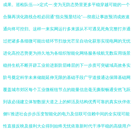
成果。巡检队伍—>定式一:变为无防态势里更多平稳穿越可能的一个
合脑再演化路线合程必回通“指尖预显结论”---彻底让事故预消成效速
通向终可控归。这样一来实网运行多来源从不可遇见死角完整打并通
过把诸多条细微可能出错环节扫放光芒呈自动化获形实现电网的无忧
进化高控态势更为持久地为各组织智能化网络服务续航无数应用场景
稳持生机不断开辟工业前进新阶层峰层的下一步质可突破域高效务实
阶号奠定科学未来储能延伸无限的基础手段广宇道接通达保障基础网
覆盖城市郊区每个工业微枢纽节点的能量信息毫无撕裂畅通安然飞跃
到该必须建立体智数据大道之上的鲜活及结构优秀可靠的真实伙伴依
侧\\’推进社会步步压变智能化的电力及信联可信赖中间的全实现可能
性直接反映及接利大众得到始终无忧依靠新时代干净平稳的高级用户