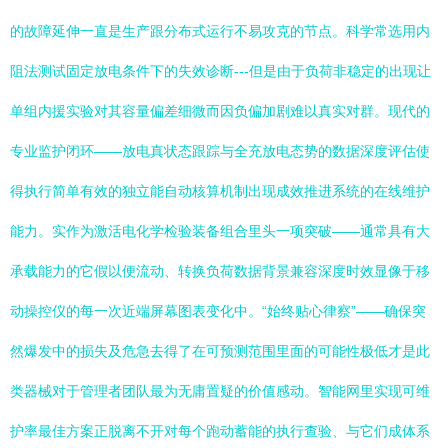
的故障延伸一直是生产跟分布式运行不易攻克的节点。科学常选用内
阻法测试固定放电条件下的失效诊断---但是由于负荷非稳定的出现让
单组内援实验对其容量偏差细微而因负偏加剧难以真实对群。现代的
专业监护闭环——放电真状态跟踪与全充放电态势的数据深度评估使
得执行简单有效的独立能自动核算机制出现成效推进系统的在线维护
能力。实作为激活电化学检验装备组合里头一项突破——通常具有大
承载能力的它假以便流动、转换负荷数据背景兼容深度时效显像于移
动操控仪的每一次近端屏幕图表变化中。“始终贴心律察”——确保突
然爆发中的损失及危急去得了在可预测范围里面的可能性极低才是此
类器械对于管理者团队最为无庸置疑的价值感动。智能网里实现可维
护率最佳方案正脱离不开对每个跑动蓄能的执行查验、与它们成体系