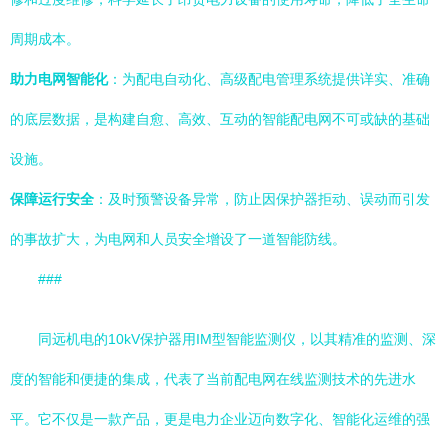
周期成本。
助力电网智能化
：为配电自动化、高级配电管理系统提供详实、准确
的底层数据，是构建自愈、高效、互动的智能配电网不可或缺的基础
设施。
保障运行安全
：及时预警设备异常，防止因保护器拒动、误动而引发
的事故扩大，为电网和人员安全增设了一道智能防线。
###
同远机电的10kV保护器用IM型智能监测仪，以其精准的监测、深
度的智能和便捷的集成，代表了当前配电网在线监测技术的先进水
平。它不仅是一款产品，更是电力企业迈向数字化、智能化运维的强