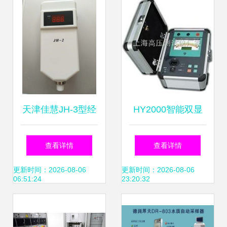
式
天津佳慧JH-3型经
HY2000智能双显
皮黄疸检测仪 智能
绝缘电阻测试仪 智
查看详情
查看详情
制造赋能精准医疗
能制造与电网安全
更新时间：2026-08-06
更新时间：2026-08-06
06:51:24
23:20:32
的新守护者