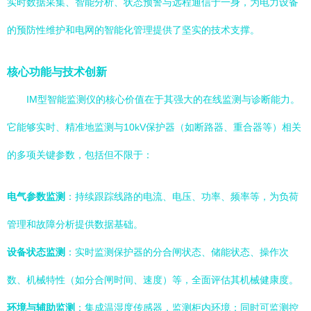
实时数据采集、智能分析、状态预警与远程通信于一身，为电力设备
的预防性维护和电网的智能化管理提供了坚实的技术支撑。
核心功能与技术创新
IM型智能监测仪的核心价值在于其强大的在线监测与诊断能力。
它能够实时、精准地监测与10kV保护器（如断路器、重合器等）相关
的多项关键参数，包括但不限于：
电气参数监测
：持续跟踪线路的电流、电压、功率、频率等，为负荷
管理和故障分析提供数据基础。
设备状态监测
：实时监测保护器的分合闸状态、储能状态、操作次
数、机械特性（如分合闸时间、速度）等，全面评估其机械健康度。
环境与辅助监测
：集成温湿度传感器，监测柜内环境；同时可监测控