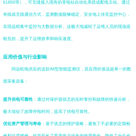
61850等），可无缝接入现有的变电站自动化系统或配电主站。通过
有线或无线通信方式，监测数据能够稳定、安全地上传至监控中心，
实现远程集中监控与大数据分析。这极大地减轻了运维人员的现场巡
检负担，提升了运维效率和响应速度。
应用价值与行业影响
同远机电供应的这款IM型智能监测仪，其应用价值远超单一的数
据采集设备：
提升供电可靠性
：通过对保护器状态的实时掌控和故障的快速分析，
极大缩短了故障停电时间，提高了供电可靠性。
优化资产管理与寿命
：基于状态的维护策略，避免了不必要的定期检
修和过度维修，科学延长了昂贵电力设备的使用寿命，降低了全生命