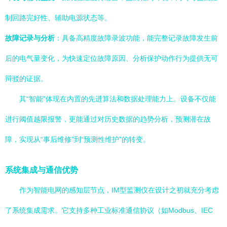
制回路完好性、辅助电源状态等。
故障记录与分析
：具备高精度故障录波功能，能完整记录故障发生前
后的电气量变化，为快速定位故障原因、分析保护动作行为提供无可
辩驳的证据。
其“智能”体现在内置的先进算法和数据处理能力上。设备不仅能
进行阈值越限报警，更能通过对历史数据的趋势分析，预测潜在故
障，实现从“事后维修”到“预测性维护”的转变。
系统集成与通信优势
作为智能电网的感知层节点，IM型监测仪在设计之初就充分考虑
了系统集成需求。它支持多种工业标准通信协议（如Modbus、IEC