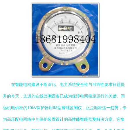
在智能电网建设不断深化、电力系统安全性与可靠性要求日益提
升的今天，先进的在线监测设备已成为保障电网稳定运行的关键。同
远机电供应的10kV保护器用IM型智能监测仪，正是顺应这一趋势，专
为高压配电网络中的保护装置设计的高性能智能监测解决方案。它集