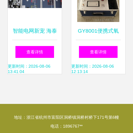
智能电网新宠 海泰
GY8001便携式氧
林hdp600分布式直
化锌避雷器在线监
查看详情
查看详情
流操作电源再添力
测仪 提升智能电网
更新时间：2026-08-06
更新时间：2026-08-06
13:41:04
12:13:14
运维效率的关键工
具
地址：浙江省杭州市富阳区洞桥镇洞桥村桥下171号第6幢
电话：1896767**